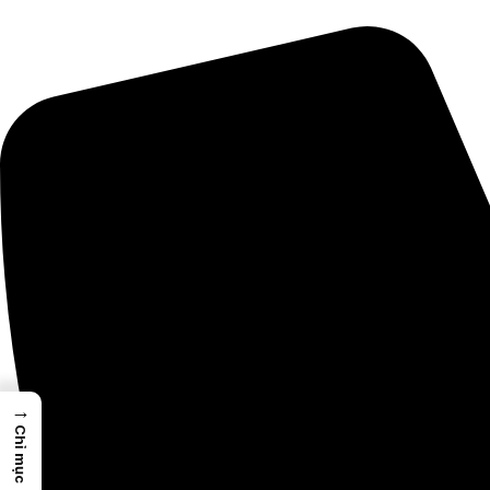
→
Chỉ mục