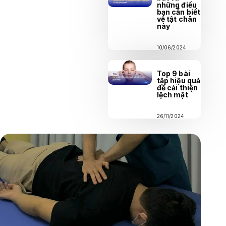
những điều
bạn cần biết
về tật chân
này
10/06/2024
Top 9 bài
tập hiệu quả
để cải thiện
lệch mặt
26/11/2024