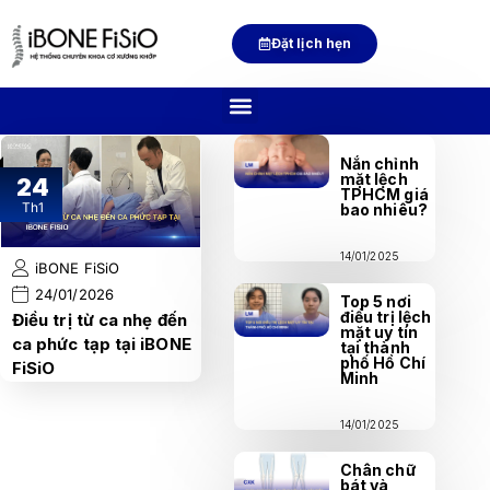
Đặt lịch hẹn
Nắn chỉnh
mặt lệch
24
TPHCM giá
Th1
bao nhiêu?
14/01/2025
iBONE FiSiO
24/01/2026
Top 5 nơi
điều trị lệch
Điều trị từ ca nhẹ đến
mặt uy tín
ca phức tạp tại iBONE
tại thành
phố Hồ Chí
FiSiO
Minh
14/01/2025
Chân chữ
bát và