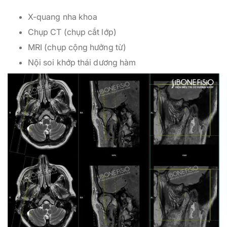
X-quang nha khoa
Chụp CT (chụp cắt lớp)
MRI (chụp cộng hưởng từ)
Nội soi khớp thái dương hàm