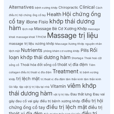
Alternatives
Clinical
Chiropractic
bệnh xương khớp
Cách
Hội chứng ống
Health
điều trị hội chứng ống cổ tay
khớp thái dương
cổ tay
iBone Fisio
hàm
Massage Bẻ Cơ Xương Khớp
lệch mặt
massage
Massage trị liệu
khoẻ
massage khoẻ TPHCM
massage trị liệu xương khớp
Massage Xương Khớp
nguyên nhân
Nutrients
Rối
Pills
lệch mặt
phòng khám cơ xương khớp
loạn khớp thái dương hàm
Shortage
Thoái hoá cột
thoát vị đĩa đệm
Thoái hóa đốt sống cổ
sống cổ
Tiêm
Treatment
collagen điều trị thoát vị đĩa đệm
trị bệnh xương
trị lệch mặt
khớp
trị thoát vị đĩa đệm
tâm thần kinh
tâm thần kinh
viêm khớp
Vitamin
Gò Vấp
tập vật lý trị liệu tại nhà
thái dương hàm
Đau thắt lưng
Đau vai
vật lý trị liệu
điều trị hội
gáy
đau cổ vai gáy
điều trị bệnh xương khớp
điều trị lệch mặt
chứng ống cổ tay
điều trị
điều trị
thoát vị đĩa đệm