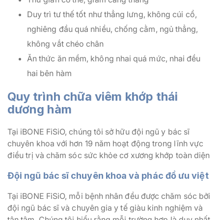
Duy trì tư thế tốt như thẳng lưng, không cúi cổ,
nghiêng đầu quá nhiều, chống cằm, ngủ thẳng,
không vắt chéo chân
Ăn thức ăn mềm, không nhai quá mức, nhai đều
hai bên hàm
Quy trình chữa viêm khớp thái
dương hàm
Tại iBONE FiSiO, chúng tôi sở hữu đội ngũ y bác sĩ
chuyên khoa với hơn 19 năm hoạt động trong lĩnh vực
điều trị và chăm sóc sức khỏe cơ xương khớp toàn diện
Đội ngũ bác sĩ chuyên khoa và phác đồ ưu việt
Tại iBONE FiSiO, mỗi bệnh nhân đều được chăm sóc bởi
đội ngũ bác sĩ và chuyên gia y tế giàu kinh nghiệm và
tận tâm. Chúng tôi hiểu rằng mỗi trường hợp là duy nhất