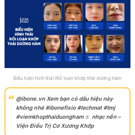
Biểu hiện hình thái Rối loạn khớp thái dương hàm
@ibone.vn
Xem bạn có dấu hiệu này
không nhé
#ibonefisio
#lechmat
#tmj
#viemkhopthaiduongham
♬ nhạc nền –
Viện Điều Trị Cơ Xương Khớp