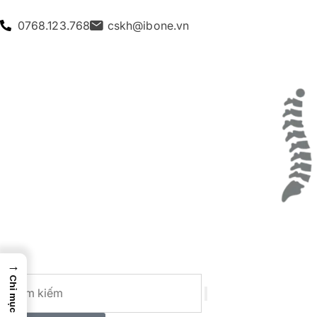
0768.123.768
cskh@ibone.vn
→
Chỉ mục