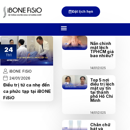
Đặt lịch hẹn
Nắn chỉnh
mặt lệch
24
TPHCM giá
Th1
bao nhiêu?
14/01/2025
iBONE FiSiO
24/01/2026
Top 5 nơi
điều trị lệch
Điều trị từ ca nhẹ đến
mặt uy tín
ca phức tạp tại iBONE
tại thành
phố Hồ Chí
FiSiO
Minh
14/01/2025
Chân chữ
bát và