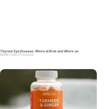
Thyroid Eye Disease: Who’s at Risk and Who’s on
iBONE FiSiO
27/10/2022