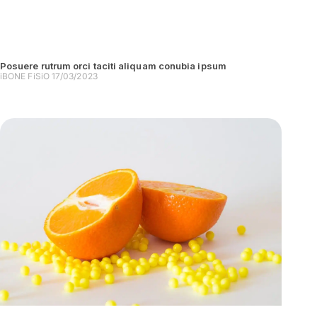
Posuere rutrum orci taciti aliquam conubia ipsum
iBONE FiSiO
17/03/2023