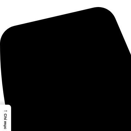
→
Chỉ mục