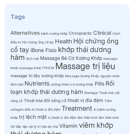
Tags
Alternatives
Clinical
Chiropractic
bệnh xương khớp
Cách
Hội chứng ống
Health
điều trị hội chứng ống cổ tay
khớp thái dương
cổ tay
iBone Fisio
hàm
Massage Bẻ Cơ Xương Khớp
lệch mặt
massage
Massage trị liệu
khoẻ
massage khoẻ TPHCM
massage trị liệu xương khớp
Massage Xương Khớp
nguyên nhân
Nutrients
Rối
Pills
lệch mặt
phòng khám cơ xương khớp
loạn khớp thái dương hàm
Shortage
Thoái hoá cột
thoát vị đĩa đệm
Thoái hóa đốt sống cổ
sống cổ
Tiêm
Treatment
collagen điều trị thoát vị đĩa đệm
trị bệnh xương
trị lệch mặt
khớp
trị thoát vị đĩa đệm
tâm thần kinh
tâm thần kinh
viêm khớp
Vitamin
Gò Vấp
tập vật lý trị liệu tại nhà