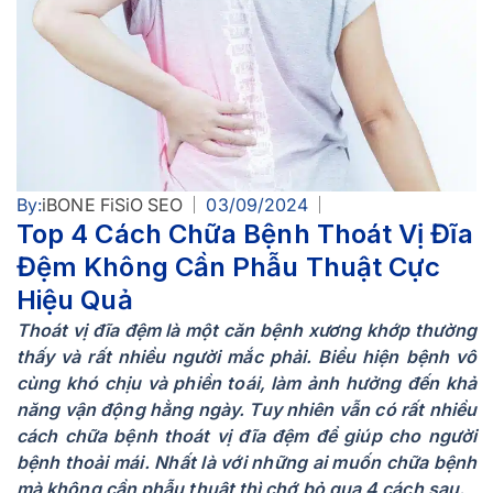
By:
iBONE FiSiO SEO
03/09/2024
Top 4 Cách Chữa Bệnh Thoát Vị Đĩa
Đệm Không Cần Phẫu Thuật Cực
Hiệu Quả
Thoát vị đĩa đệm là một căn bệnh xương khớp thường
thấy và rất nhiều người mắc phải. Biểu hiện bệnh vô
cùng khó chịu và phiền toái, làm ảnh hưởng đến khả
năng vận động hằng ngày. Tuy nhiên vẫn có rất nhiều
cách chữa bệnh thoát vị đĩa đệm để giúp cho người
bệnh thoải mái. Nhất là với những ai muốn chữa bệnh
mà không cần phẫu thuật thì chớ bỏ qua 4 cách sau.