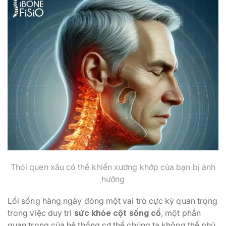
Thói quen xấu có thể khiến xương khớp của bạn bị ảnh
hưởng
Lối sống hàng ngày đóng một vai trò cực kỳ quan trọng
trong việc duy trì
sức khỏe cột sống cổ
, một phần
quan trọng của hệ thống cơ thể chúng ta không thể phủ