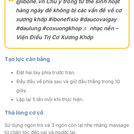
@ibone.vn
Chú ý trong tư thế sinh hoạt
hàng ngày để không bị các vấn đề về cơ
xương khớp
#ibonefisio
#daucovaigay
#daulung
#coxuongkhop
♬ nhạc nền –
Viện Điều Trị Cơ Xương Khớp
Tạo lực cân bằng
Đặt hai tay phía trước trán.
Đẩy đầu về phía sau và giữ đầu thẳng trong 10
giây.
Lặp lại 5 lần mỗi khi thực hiện.
Thả lỏng cơ cổ
Sử dụng ngón trỏ và 3 ngón còn lại nhẹ nhàng massage
từ chân tóc đến vai và ngược lại.