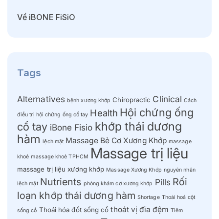
Về iBONE FiSiO
Tags
Alternatives
Clinical
Chiropractic
bệnh xương khớp
Cách
Hội chứng ống
Health
điều trị hội chứng ống cổ tay
khớp thái dương
cổ tay
iBone Fisio
hàm
Massage Bẻ Cơ Xương Khớp
lệch mặt
massage
Massage trị liệu
khoẻ
massage khoẻ TPHCM
massage trị liệu xương khớp
Massage Xương Khớp
nguyên nhân
Nutrients
Rối
Pills
lệch mặt
phòng khám cơ xương khớp
loạn khớp thái dương hàm
Shortage
Thoái hoá cột
thoát vị đĩa đệm
Thoái hóa đốt sống cổ
sống cổ
Tiêm