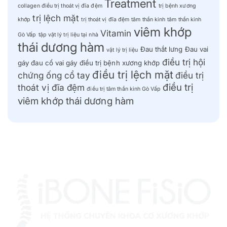
Treatment
collagen điều trị thoát vị đĩa đệm
trị bệnh xương
trị lệch mặt
khớp
trị thoát vị đĩa đệm
tâm thần kinh
tâm thần kinh
viêm khớp
Vitamin
Gò Vấp
tập vật lý trị liệu tại nhà
thái dương hàm
Đau thắt lưng
Đau vai
vật lý trị liệu
điều trị hội
gáy
đau cổ vai gáy
điều trị bệnh xương khớp
điều trị lệch mặt
chứng ống cổ tay
điều trị
điều trị
thoát vị đĩa đệm
điều trị tâm thần kinh Gò Vấp
viêm khớp thái dương hàm