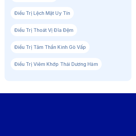
Điều Trị Lệch Mặt Uy Tín
Điều Trị Thoát Vị Đĩa Đệm
Điều Trị Tâm Thần Kinh Gò Vấp
Điều Trị Viêm Khớp Thái Dương Hàm