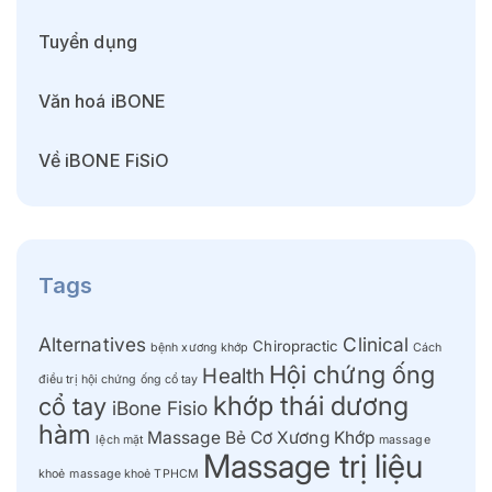
Tuyển dụng
Văn hoá iBONE
Về iBONE FiSiO
Tags
Alternatives
Clinical
Chiropractic
bệnh xương khớp
Cách
Hội chứng ống
Health
điều trị hội chứng ống cổ tay
khớp thái dương
cổ tay
iBone Fisio
hàm
Massage Bẻ Cơ Xương Khớp
lệch mặt
massage
Massage trị liệu
khoẻ
massage khoẻ TPHCM