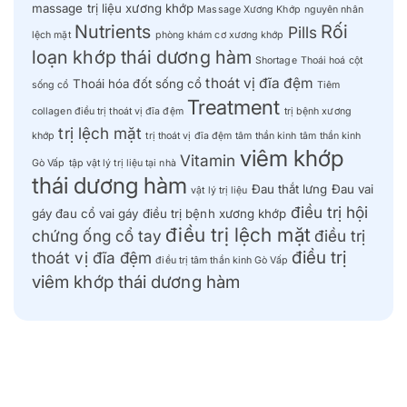
massage trị liệu xương khớp
Massage Xương Khớp
nguyên nhân
Nutrients
Rối
Pills
lệch mặt
phòng khám cơ xương khớp
loạn khớp thái dương hàm
Shortage
Thoái hoá cột
thoát vị đĩa đệm
Thoái hóa đốt sống cổ
sống cổ
Tiêm
Treatment
collagen điều trị thoát vị đĩa đệm
trị bệnh xương
trị lệch mặt
khớp
trị thoát vị đĩa đệm
tâm thần kinh
tâm thần kinh
viêm khớp
Vitamin
Gò Vấp
tập vật lý trị liệu tại nhà
thái dương hàm
Đau thắt lưng
Đau vai
vật lý trị liệu
điều trị hội
gáy
đau cổ vai gáy
điều trị bệnh xương khớp
điều trị lệch mặt
chứng ống cổ tay
điều trị
điều trị
thoát vị đĩa đệm
điều trị tâm thần kinh Gò Vấp
viêm khớp thái dương hàm