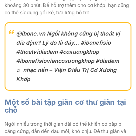
khoảng 30 phút. Để hỗ trợ thêm cho cơ khớp, bạn cũng
có thể sử dụng gối kê, tựa lưng hỗ trợ.
@ibone.vn
Ngồi không cũng bị thoát vị
đĩa đệm? Lý do là đây…
#ibonefisio
#thoatvidiadem
#coxuongkhop
#ibonefisioviencoxuongkhop
#diadem
♬ nhạc nền – Viện Điều Trị Cơ Xương
Khớp
Một số bài tập giãn cơ thư giãn tại
chỗ
Ngồi nhiều trong thời gian dài có thể khiến cơ bắp bị
căng cứng, dẫn đến đau mỏi, khó chịu. Để thư giãn và