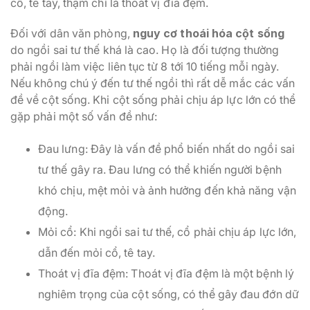
cổ, tê tay, thậm chí là thoát vị đĩa đệm.
Đối với dân văn phòng,
nguy cơ thoái hóa cột sống
do ngồi sai tư thế khá là cao. Họ là đối tượng thường
phải ngồi làm việc liên tục từ 8 tới 10 tiếng mỗi ngày.
Nếu không chú ý đến tư thế ngồi thì rất dễ mắc các vấn
đề về cột sống. Khi cột sống phải chịu áp lực lớn có thể
gặp phải một số vấn đề như:
Đau lưng: Đây là vấn đề phổ biến nhất do ngồi sai
tư thế gây ra. Đau lưng có thể khiến người bệnh
khó chịu, mệt mỏi và ảnh hưởng đến khả năng vận
động.
Mỏi cổ: Khi ngồi sai tư thế, cổ phải chịu áp lực lớn,
dẫn đến mỏi cổ, tê tay.
Thoát vị đĩa đệm: Thoát vị đĩa đệm là một bệnh lý
nghiêm trọng của cột sống, có thể gây đau đớn dữ