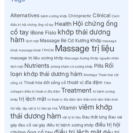
Alternatives
Clinical
Chiropractic
bệnh xương khớp
Cách
Hội chứng ống
Health
điều trị hội chứng ống cổ tay
khớp thái dương
cổ tay
iBone Fisio
hàm
Massage Bẻ Cơ Xương Khớp
lệch mặt
massage
Massage trị liệu
khoẻ
massage khoẻ TPHCM
massage trị liệu xương khớp
Massage Xương Khớp
nguyên nhân
Nutrients
Rối
Pills
lệch mặt
phòng khám cơ xương khớp
loạn khớp thái dương hàm
Shortage
Thoái hoá cột
thoát vị đĩa đệm
Thoái hóa đốt sống cổ
sống cổ
Tiêm
Treatment
collagen điều trị thoát vị đĩa đệm
trị bệnh xương
trị lệch mặt
khớp
trị thoát vị đĩa đệm
tâm thần kinh
tâm thần kinh
viêm khớp
Vitamin
Gò Vấp
tập vật lý trị liệu tại nhà
thái dương hàm
Đau thắt lưng
Đau vai
vật lý trị liệu
điều trị hội
gáy
đau cổ vai gáy
điều trị bệnh xương khớp
điều trị lệch mặt
chứng ống cổ tay
điều trị