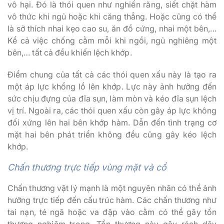
vô hại. Đó là thói quen như nghiến răng, siết chặt hàm
vô thức khi ngủ hoặc khi căng thẳng. Hoặc cũng có thể
là sở thích nhai kẹo cao su, ăn đồ cứng, nhai một bên,…
Kể cả việc chống cằm mỗi khi ngồi, ngủ nghiêng một
bên,… tất cả đều khiến lệch khớp.
Điểm chung của tất cả các thói quen xấu này là tạo ra
một áp lực khổng lồ lên khớp. Lực này ảnh hưởng đến
sức chịu đựng của đĩa sụn, làm mòn và kéo đĩa sụn lệch
vị trí. Ngoài ra, các thói quen xấu còn gây áp lực không
đối xứng lên hai bên khớp hàm. Dẫn đến tình trạng cơ
mặt hai bên phát triển không đều cũng gây kéo lệch
khớp.
Chấn thương trực tiếp vùng mặt và cổ
Chấn thương vật lý mạnh là một nguyên nhân có thể ảnh
hưởng trực tiếp đến cấu trúc hàm. Các chấn thương như
tai nạn, té ngã hoặc va đập vào cằm có thể gây tổn