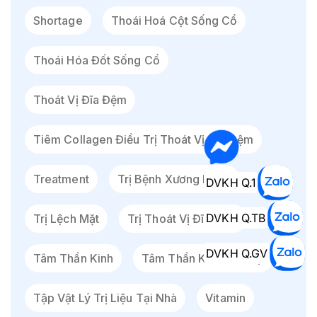
Shortage
Thoái Hoá Cột Sống Cổ
Thoái Hóa Đốt Sống Cổ
Thoát Vị Đĩa Đệm
Tiêm Collagen Điều Trị Thoát Vị Đĩa Đệm
Treatment
Trị Bệnh Xương Khớp
DVKH Q.1
DVKH Q.TB
Trị Lệch Mặt
Trị Thoát Vị Đĩa Đệm
DVKH Q.GV
Tâm Thần Kinh
Tâm Thần Kinh Gò Vấp
Tập Vật Lý Trị Liệu Tại Nhà
Vitamin