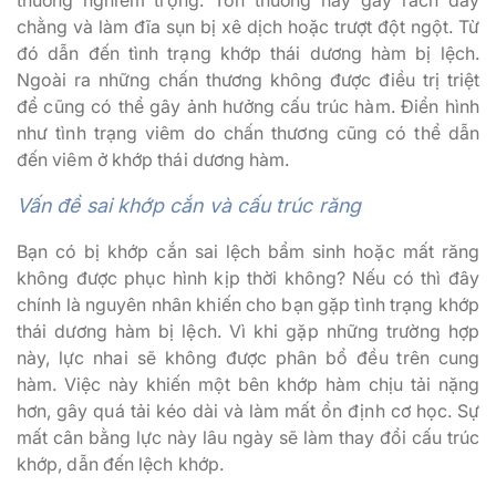
thương nghiêm trọng. Tổn thương này gây rách dây
chằng và làm đĩa sụn bị xê dịch hoặc trượt đột ngột. Từ
đó dẫn đến tình trạng khớp thái dương hàm bị lệch.
Ngoài ra những chấn thương không được điều trị triệt
để cũng có thể gây ảnh hưởng cấu trúc hàm. Điển hình
như tình trạng viêm do chấn thương cũng có thể dẫn
đến viêm ở khớp thái dương hàm.
Vấn đề sai khớp cắn và cấu trúc răng
Bạn có bị khớp cắn sai lệch bẩm sinh hoặc mất răng
không được phục hình kịp thời không? Nếu có thì đây
chính là nguyên nhân khiến cho bạn gặp tình trạng khớp
thái dương hàm bị lệch. Vì khi gặp những trường hợp
này, lực nhai sẽ không được phân bổ đều trên cung
hàm. Việc này khiến một bên khớp hàm chịu tải nặng
hơn, gây quá tải kéo dài và làm mất ổn định cơ học. Sự
mất cân bằng lực này lâu ngày sẽ làm thay đổi cấu trúc
khớp, dẫn đến lệch khớp.