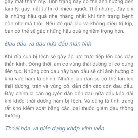
gây mất thẩm mỹ. Tình trạng này có thể ảnh hưởng đến
tâm lý, gây mất tự tin ở nhiều người. Thế nhưng, đây chỉ
là những hậu quả nhẹ nhàng nhất khi tình trạng bệnh
còn nhẹ mà thôi. Nếu để quá lâu và không điều trị kịp,
bạn có thể sẽ gặp những hậu quả nghiêm trọng hơn.
Đau đầu và đau nửa đầu mãn tính
Khi đĩa sụn bị lệch sẽ gây áp lực trực tiếp lên các dây
thần kinh. Đồng thời làm cơ vùng thái dương bị co cứng
liên tục. Những cơn đau này ban đầu sẽ chỉ ảnh hưởng ở
khu vực hàm là chính. Nhưng lâu dần sẽ có thể lan lên
thái dương, trán và vùng cổ, dẫn đến các cơn đau đầu.
Đây chính là căn nguyên dẫn đến đau nửa đầu kéo dài
khi khớp thái dương hàm bị lệch. Và cũng là tình trạng
rất khó kiểm soát bằng các loại thuốc giảm đau thông
thường.
Thoái hóa và biến dạng khớp vĩnh viễn