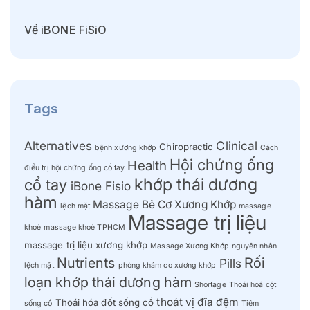
Về iBONE FiSiO
Tags
Alternatives
Clinical
Chiropractic
bệnh xương khớp
Cách
Hội chứng ống
Health
điều trị hội chứng ống cổ tay
khớp thái dương
cổ tay
iBone Fisio
hàm
Massage Bẻ Cơ Xương Khớp
lệch mặt
massage
Massage trị liệu
khoẻ
massage khoẻ TPHCM
massage trị liệu xương khớp
Massage Xương Khớp
nguyên nhân
Nutrients
Rối
Pills
lệch mặt
phòng khám cơ xương khớp
loạn khớp thái dương hàm
Shortage
Thoái hoá cột
thoát vị đĩa đệm
Thoái hóa đốt sống cổ
sống cổ
Tiêm