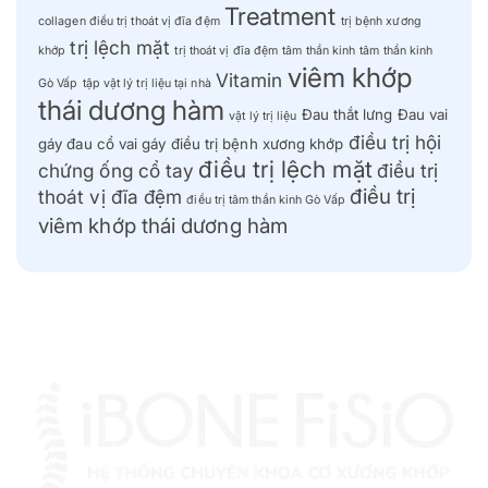
Treatment
collagen điều trị thoát vị đĩa đệm
trị bệnh xương
trị lệch mặt
khớp
trị thoát vị đĩa đệm
tâm thần kinh
tâm thần kinh
viêm khớp
Vitamin
Gò Vấp
tập vật lý trị liệu tại nhà
thái dương hàm
Đau thắt lưng
Đau vai
vật lý trị liệu
điều trị hội
gáy
đau cổ vai gáy
điều trị bệnh xương khớp
điều trị lệch mặt
chứng ống cổ tay
điều trị
điều trị
thoát vị đĩa đệm
điều trị tâm thần kinh Gò Vấp
viêm khớp thái dương hàm