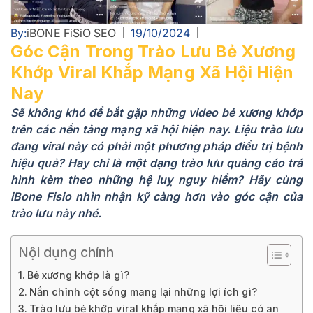
By:
iBONE FiSiO SEO
19/10/2024
Góc Cận Trong Trào Lưu Bẻ Xương
Khớp Viral Khắp Mạng Xã Hội Hiện
Nay
Sẽ không khó để bắt gặp những video bẻ xương khớp
trên các nền tảng mạng xã hội hiện nay. Liệu trào lưu
đang viral này có phải một phương pháp điều trị bệnh
hiệu quả? Hay chỉ là một dạng trào lưu quảng cáo trá
hình kèm theo những hệ luỵ nguy hiểm? Hãy cùng
iBone Fisio nhìn nhận kỹ càng hơn vào góc cận của
trào lưu này nhé.
Nội dụng chính
Bẻ xương khớp là gì?
Nắn chỉnh cột sống mang lại những lợi ích gì?
Trào lưu bẻ khớp viral khắp mạng xã hội liệu có an