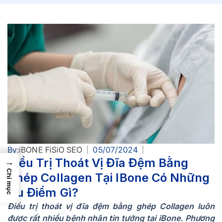
By:
iBONE FiSiO SEO
05/07/2024
Điều Trị Thoát Vị Đĩa Đệm Bằng
→
Chỉ mục
Ghép Collagen Tại IBone Có Những
Ưu Điểm Gì?
Điều trị thoát vị đĩa đệm bằng ghép Collagen luôn
được rất nhiều bệnh nhân tin tưởng tại iBone. Phương