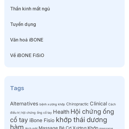
Thần kinh mất ngủ
Tuyển dụng
Văn hoá iBONE
Về iBONE FiSiO
Tags
Alternatives
Clinical
Chiropractic
bệnh xương khớp
Cách
Hội chứng ống
Health
điều trị hội chứng ống cổ tay
khớp thái dương
cổ tay
iBone Fisio
hàm
Massage Bẻ Cơ Xương Khớp
lệch mặt
massage