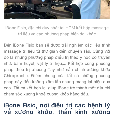
iBone Fisio, địa chỉ duy nhất tại HCM kết hợp massage
trị liệu và các phương pháp hiện đại khác
Đến iBone Fisio bạn sẽ được trải nghiệm các liệu trình
massage trị liệu từ thư giãn đến chuyên sâu. Cùng với
đó là những phương pháp điều trị theo y học cổ truyền
như: bấm huyệt, vật lý trị liệu,… Kết hợp cùng phương
pháp điều trị phương Tây như nắn chỉnh xương khớp
Chiropractic. Điểm chung của tất cả những phương
pháp này đều không xâm lấn nhưng mang lại hiệu quả
cao. Tất cả kết hợp lại giúp iBone trở thành một địa chỉ
chăm sóc xương khoẻ xương khớp hàng đầu.
iBone Fisio, nơi điều trị các bệnh lý
về xương khớp, thần kinh xương