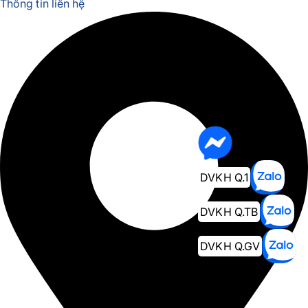
Thông tin liên hệ
DVKH Q.1
DVKH Q.TB
DVKH Q.GV