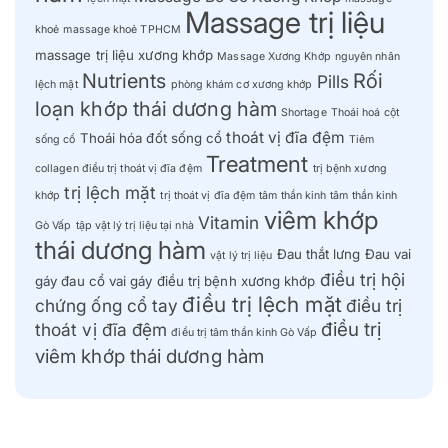
Massage trị liệu
khoẻ
massage khoẻ TPHCM
massage trị liệu xương khớp
Massage Xương Khớp
nguyên nhân
Nutrients
Rối
Pills
lệch mặt
phòng khám cơ xương khớp
loạn khớp thái dương hàm
Shortage
Thoái hoá cột
thoát vị đĩa đệm
Thoái hóa đốt sống cổ
sống cổ
Tiêm
Treatment
collagen điều trị thoát vị đĩa đệm
trị bệnh xương
trị lệch mặt
khớp
trị thoát vị đĩa đệm
tâm thần kinh
tâm thần kinh
viêm khớp
Vitamin
Gò Vấp
tập vật lý trị liệu tại nhà
thái dương hàm
Đau thắt lưng
Đau vai
vật lý trị liệu
điều trị hội
gáy
đau cổ vai gáy
điều trị bệnh xương khớp
điều trị lệch mặt
chứng ống cổ tay
điều trị
điều trị
thoát vị đĩa đệm
điều trị tâm thần kinh Gò Vấp
viêm khớp thái dương hàm