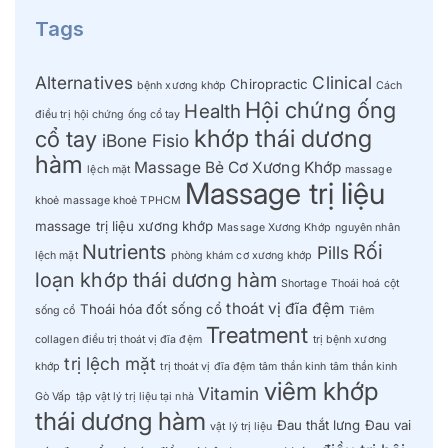
Tags
Alternatives
Clinical
Chiropractic
bệnh xương khớp
Cách
Hội chứng ống
Health
điều trị hội chứng ống cổ tay
khớp thái dương
cổ tay
iBone Fisio
hàm
Massage Bẻ Cơ Xương Khớp
lệch mặt
massage
Massage trị liệu
khoẻ
massage khoẻ TPHCM
massage trị liệu xương khớp
Massage Xương Khớp
nguyên nhân
Nutrients
Rối
Pills
lệch mặt
phòng khám cơ xương khớp
loạn khớp thái dương hàm
Shortage
Thoái hoá cột
thoát vị đĩa đệm
Thoái hóa đốt sống cổ
sống cổ
Tiêm
Treatment
collagen điều trị thoát vị đĩa đệm
trị bệnh xương
trị lệch mặt
khớp
trị thoát vị đĩa đệm
tâm thần kinh
tâm thần kinh
viêm khớp
Vitamin
Gò Vấp
tập vật lý trị liệu tại nhà
thái dương hàm
Đau thắt lưng
Đau vai
vật lý trị liệu