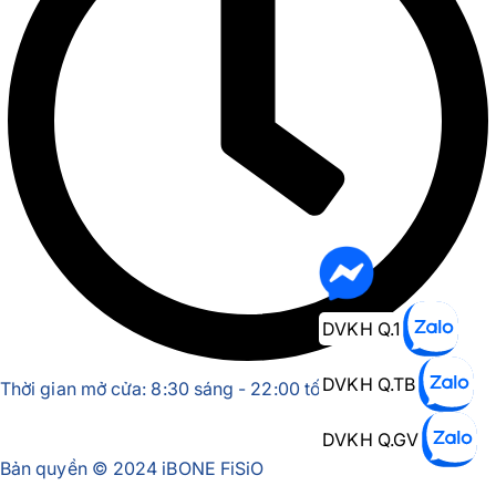
DVKH Q.1
DVKH Q.TB
Thời gian mở cửa: 8:30 sáng - 22:00 tối
DVKH Q.GV
Bản quyền © 2024 iBONE FiSiO