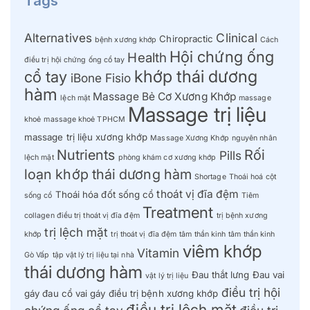
Tags
Alternatives
Clinical
Chiropractic
bệnh xương khớp
Cách
Hội chứng ống
Health
điều trị hội chứng ống cổ tay
khớp thái dương
cổ tay
iBone Fisio
hàm
Massage Bẻ Cơ Xương Khớp
lệch mặt
massage
Massage trị liệu
khoẻ
massage khoẻ TPHCM
massage trị liệu xương khớp
Massage Xương Khớp
nguyên nhân
Nutrients
Rối
Pills
lệch mặt
phòng khám cơ xương khớp
loạn khớp thái dương hàm
Shortage
Thoái hoá cột
thoát vị đĩa đệm
Thoái hóa đốt sống cổ
sống cổ
Tiêm
Treatment
collagen điều trị thoát vị đĩa đệm
trị bệnh xương
trị lệch mặt
khớp
trị thoát vị đĩa đệm
tâm thần kinh
tâm thần kinh
viêm khớp
Vitamin
Gò Vấp
tập vật lý trị liệu tại nhà
thái dương hàm
Đau thắt lưng
Đau vai
vật lý trị liệu
điều trị hội
gáy
đau cổ vai gáy
điều trị bệnh xương khớp
điều trị lệch mặt