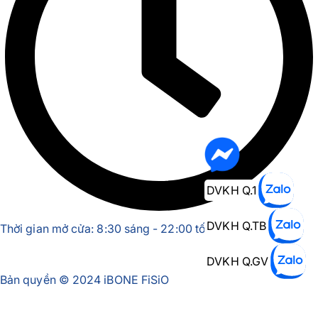
DVKH Q.1
DVKH Q.TB
Thời gian mở cửa: 8:30 sáng - 22:00 tối
DVKH Q.GV
Bản quyền © 2024 iBONE FiSiO