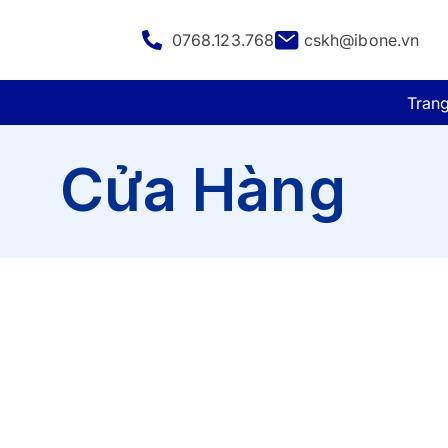
0768.123.768
cskh@ibone.vn
Tran
Cửa Hàng