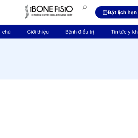
Đặt lịch hẹn
g chủ
Giới thiệu
Bệnh điều trị
Tin tức y k