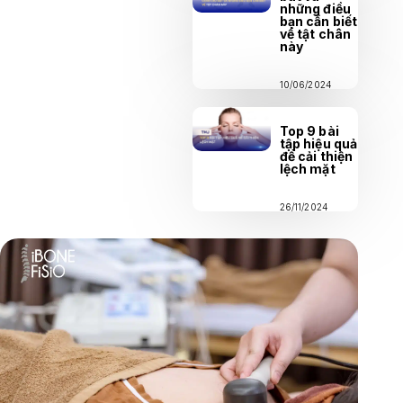
những điều
bạn cần biết
về tật chân
này
10/06/2024
Top 9 bài
tập hiệu quả
để cải thiện
lệch mặt
26/11/2024