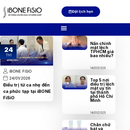
Đặt lịch hẹn
Nắn chỉnh
mặt lệch
24
TPHCM giá
Th1
bao nhiêu?
14/01/2025
iBONE FiSiO
24/01/2026
Top 5 nơi
điều trị lệch
Điều trị từ ca nhẹ đến
mặt uy tín
ca phức tạp tại iBONE
tại thành
phố Hồ Chí
FiSiO
Minh
14/01/2025
Chân chữ
bát và