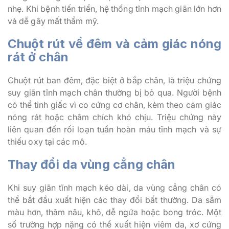
nhẹ. Khi bệnh tiến triển, hệ thống tĩnh mạch giãn lớn hơn
và dễ gây mất thẩm mỹ.
Chuột rút về đêm và cảm giác nóng
rát ở chân
Chuột rút ban đêm, đặc biệt ở bắp chân, là triệu chứng
suy giãn tĩnh mạch chân thường bị bỏ qua. Người bệnh
có thể tỉnh giấc vì co cứng cơ chân, kèm theo cảm giác
nóng rát hoặc châm chích khó chịu. Triệu chứng này
liên quan đến rối loạn tuần hoàn máu tĩnh mạch và sự
thiếu oxy tại các mô.
Thay đổi da vùng cẳng chân
Khi suy giãn tĩnh mạch kéo dài, da vùng cẳng chân có
thể bắt đầu xuất hiện các thay đổi bất thường. Da sẫm
màu hơn, thâm nâu, khô, dễ ngứa hoặc bong tróc. Một
số trường hợp nặng có thể xuất hiện viêm da, xơ cứng