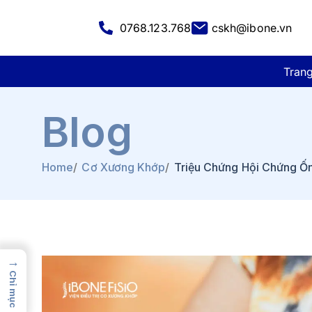
0768.123.768
cskh@ibone.vn
Tran
Blog
Home
/
Cơ Xương Khớp
/
Triệu Chứng Hội Chứng Ốn
→
Chỉ mục