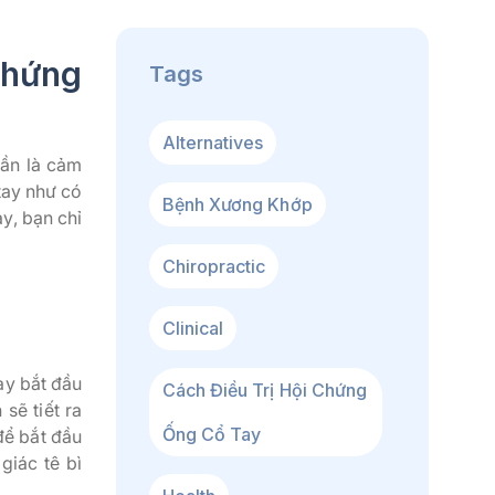
chứng
Tags
Alternatives
uần là cảm
 tay như có
Bệnh Xương Khớp
y, bạn chỉ
Chiropractic
Clinical
ay bắt đầu
Cách Điều Trị Hội Chứng
sẽ tiết ra
Ống Cổ Tay
để bắt đầu
giác tê bì