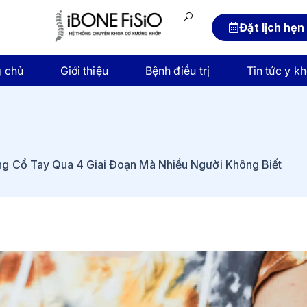
Đặt lịch hẹn
g chủ
Giới thiệu
Bệnh điều trị
Tin tức y k
g Cổ Tay Qua 4 Giai Đoạn Mà Nhiều Người Không Biết