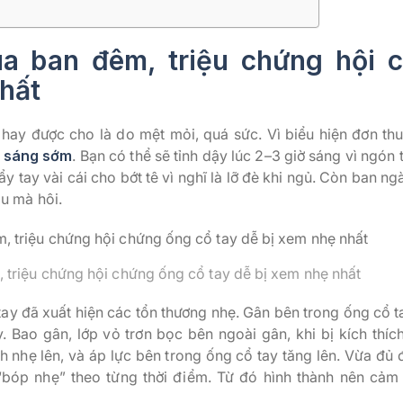
ua ban đêm, triệu chứng hội 
nhất
 hay được cho là do mệt mỏi, quá sức. Vì biểu hiện đơn th
c sáng sớm
. Bạn có thể sẽ tỉnh dậy lúc 2–3 giờ sáng vì ngón
 tay vài cái cho bớt tê vì nghĩ là lỡ đè khi ngủ. Còn ban ngà
âu mà hôi.
, triệu chứng hội chứng ống cổ tay dễ bị xem nhẹ nhất
tay đã xuất hiện các tổn thương nhẹ. Gân bên trong ống cổ t
 Bao gân, lớp vỏ trơn bọc bên ngoài gân, khi bị kích thích 
nh nhẹ lên, và áp lực bên trong ống cổ tay tăng lên. Vừa đủ 
“bóp nhẹ” theo từng thời điểm. Từ đó hình thành nên cảm 