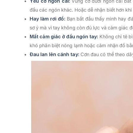
Yếu cơ ngón cái:
Vùng cơ dưới ngón cái bắt 
đầu các ngón khác. Hoặc dễ nhận biết hơn khi
Hay làm rơi đồ:
Bạn bắt đầu thấy mình hay đán
sơ ý mà vì tay không còn đủ lực và cảm giác để
Mất cảm giác ở đầu ngón tay:
Không chỉ tê bì
khó phân biệt nóng lạnh hoặc cảm nhận đồ bằ
Đau lan lên cánh tay:
Cơn đau có thể theo dây 