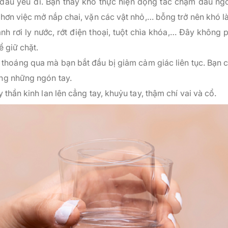
đầu yếu đi. Bạn thấy khó thực hiện động tác chạm đầu ng
 hơn việc mở nắp chai, vặn các vật nhỏ,… bỗng trở nên khó 
h rơi ly nước, rớt điện thoại, tuột chìa khóa,… Đây không p
 giữ chặt.
 thoáng qua mà bạn bắt đầu bị giảm cảm giác liên tục. Bạn c
ng những ngón tay.
thần kinh lan lên cẳng tay, khuỷu tay, thậm chí vai và cổ.