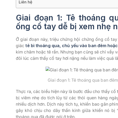
Liên hệ
Giai đoạn 1: Tê thoáng q
ống cổ tay dễ bị xem nhẹ 
Ở giai đoạn này, triệu chứng hội chứng ống cổ tay
giác
tê bì thoáng qua, chủ yếu vào ban đêm hoặ
kim châm hoặc tê rần. Nhưng bạn cũng sẽ chỉ vẩy vẩy
đôi lúc cảm thấy cổ tay hơi nặng nếu làm việc quá l
Giai đoạn 1: Tê thoáng qua ban đêm
Thực ra, các biểu hiện này là bước đầu cho thấy cổ 
bị viêm nhẹ do tích lũy từ các thói quen hàng ngày.
nhiều dịch hơn. Dịch này tích tụ, khiến bao gân phì
gây khó chịu cho dây thần kinh giữa khiến nó bị 
thoáng qua đã được nói ở trên.