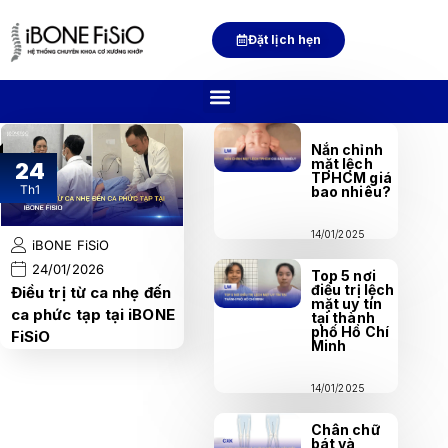
Đặt lịch hẹn
Nắn chỉnh
mặt lệch
24
TPHCM giá
Th1
bao nhiêu?
14/01/2025
iBONE FiSiO
24/01/2026
Top 5 nơi
điều trị lệch
Điều trị từ ca nhẹ đến
mặt uy tín
ca phức tạp tại iBONE
tại thành
phố Hồ Chí
FiSiO
Minh
14/01/2025
Chân chữ
bát và