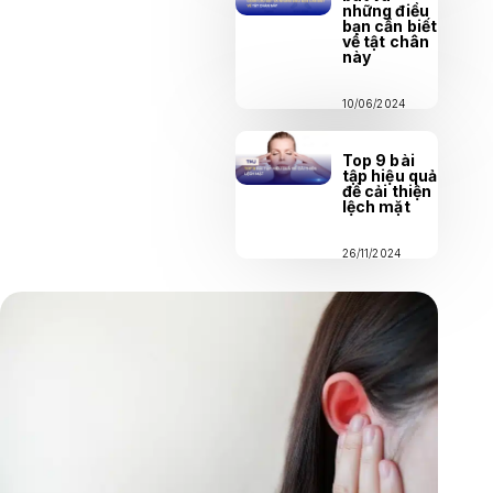
những điều
bạn cần biết
về tật chân
này
10/06/2024
Top 9 bài
tập hiệu quả
để cải thiện
lệch mặt
26/11/2024