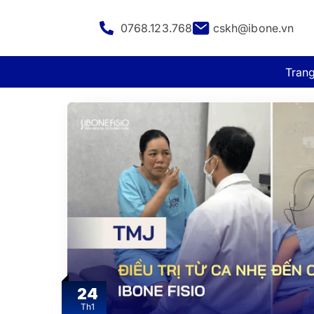
0768.123.768
cskh@ibone.vn
Tran
24
Th1