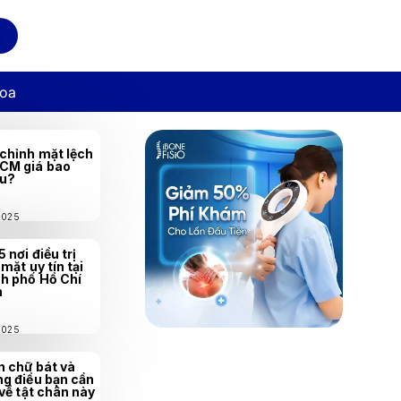
hoa
chỉnh mặt lệch
CM giá bao
êu?
/2025
5 nơi điều trị
 mặt uy tín tại
h phố Hồ Chí
h
/2025
 chữ bát và
g điều bạn cần
 về tật chân này