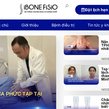
Đặt lịch hẹn
g chủ
Giới thiệu
Bệnh điều trị
Tin tức y k
Nắn 
TPH
nhi
14/01
Top 
lệch
thàn
Min
14/01
Chân
nhữn
biết