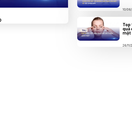
10/06
O
Top 
quả 
mặt
26/11/