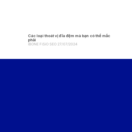
Các loại thoát vị đĩa đệm mà bạn có thể mắc
phải
iBONE FiSiO SEO
27/07/2024