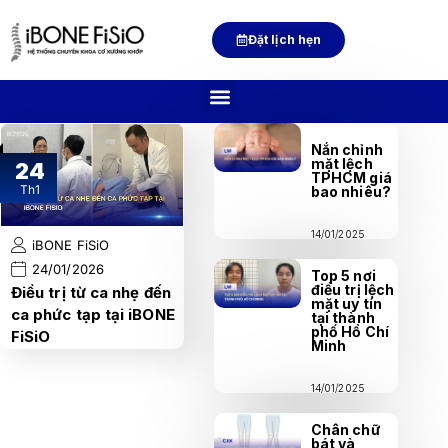
Đặt lịch hẹn
Nắn chỉnh
mặt lệch
24
TPHCM giá
Th1
bao nhiêu?
14/01/2025
iBONE FiSiO
24/01/2026
Top 5 nơi
điều trị lệch
Điều trị từ ca nhẹ đến
mặt uy tín
ca phức tạp tại iBONE
tại thành
phố Hồ Chí
FiSiO
Minh
14/01/2025
Chân chữ
bát và