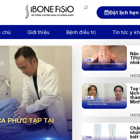
Đặt lịch hẹn
g chủ
Giới thiệu
Bệnh điều trị
Tin tức y k
Nắn 
TPH
nhi
14/01
Top 
lệch
thàn
Min
14/01
Chân
nhữn
biết