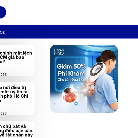
hoa
chỉnh mặt lệch
CM giá bao
êu?
/2025
5 nơi điều trị
 mặt uy tín tại
h phố Hồ Chí
h
/2025
 chữ bát và
g điều bạn cần
 về tật chân này