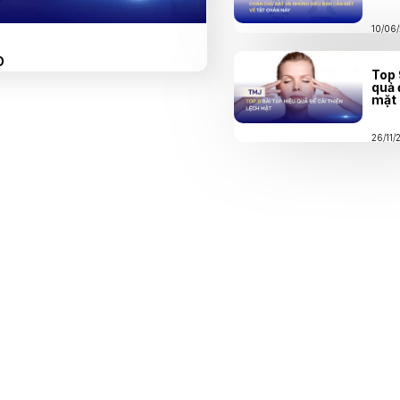
10/06
O
Top 
quả 
mặt
26/11/