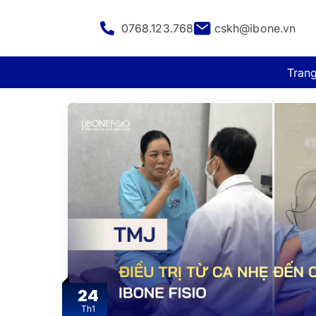
0768.123.768
cskh@ibone.vn
Tran
24
Th1