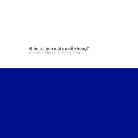
Điều trị lệch mặt có dễ không?
iBONE FiSiO SEO
28/10/2024