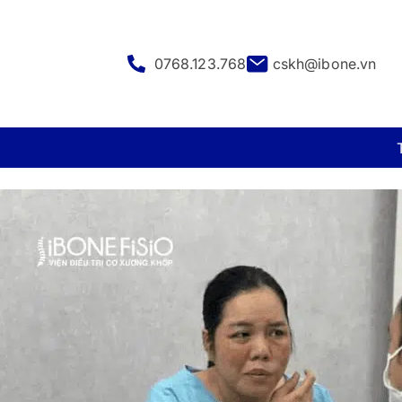
0768.123.768
cskh@ibone.vn