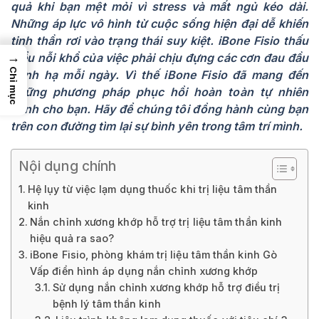
quả khi bạn mệt mỏi vì stress và mất ngủ kéo dài.
Những áp lực vô hình từ cuộc sống hiện đại dễ khiến
tinh thần rơi vào trạng thái suy kiệt. iBone Fisio thấu
→
hiểu nỗi khổ của việc phải chịu đựng các cơn đau đầu
Chỉ mục
hành hạ mỗi ngày. Vì thế iBone Fisio đã mang đến
những phương pháp phục hồi hoàn toàn tự nhiên
dành cho bạn. Hãy để chúng tôi đồng hành cùng bạn
trên con đường tìm lại sự bình yên trong tâm trí mình.
Nội dụng chính
Hệ lụy từ việc lạm dụng thuốc khi trị liệu tâm thần
kinh
Nắn chỉnh xương khớp hỗ trợ trị liệu tâm thần kinh
hiệu quả ra sao?
iBone Fisio, phòng khám trị liệu tâm thần kinh Gò
Vấp điển hình áp dụng nắn chỉnh xương khớp
Sử dụng nắn chỉnh xương khớp hỗ trợ điều trị
bệnh lý tâm thần kinh