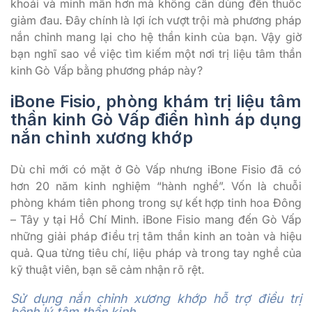
khoái và minh mẫn hơn mà không cần dùng đến thuốc
giảm đau. Đây chính là lợi ích vượt trội mà phương pháp
nắn chỉnh mang lại cho hệ thần kinh của bạn. Vậy giờ
bạn nghĩ sao về việc tìm kiếm một nơi trị liệu tâm thần
kinh Gò Vấp bằng phương pháp này?
iBone Fisio, phòng khám trị liệu tâm
thần kinh Gò Vấp điển hình áp dụng
nắn chỉnh xương khớp
Dù chỉ mới có mặt ở Gò Vấp nhưng iBone Fisio đã có
hơn 20 năm kinh nghiệm “hành nghề”. Vốn là chuỗi
phòng khám tiên phong trong sự kết hợp tinh hoa Đông
– Tây y tại Hồ Chí Minh. iBone Fisio mang đến Gò Vấp
những giải pháp điều trị tâm thần kinh an toàn và hiệu
quả. Qua từng tiêu chí, liệu pháp và trong tay nghề của
kỹ thuật viên, bạn sẽ cảm nhận rõ rệt.
Sử dụng nắn chỉnh xương khớp hỗ trợ điều trị
bệnh lý tâm thần kinh