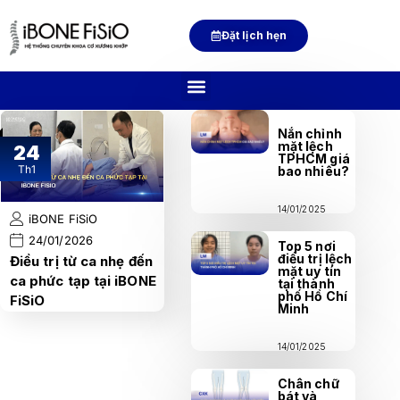
Đặt lịch hẹn
Nắn chỉnh
mặt lệch
24
TPHCM giá
Th1
bao nhiêu?
14/01/2025
iBONE FiSiO
24/01/2026
Top 5 nơi
điều trị lệch
Điều trị từ ca nhẹ đến
mặt uy tín
ca phức tạp tại iBONE
tại thành
phố Hồ Chí
FiSiO
Minh
14/01/2025
Chân chữ
bát và