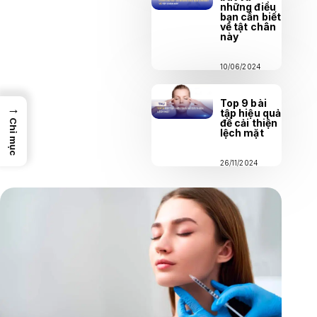
những điều
bạn cần biết
về tật chân
này
10/06/2024
Top 9 bài
→
tập hiệu quả
để cải thiện
Chỉ mục
lệch mặt
26/11/2024