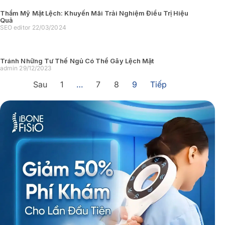
Thẩm Mỹ Mặt Lệch: Khuyến Mãi Trải Nghiệm Điều Trị Hiệu
Quả
SEO editor
22/03/2024
Tránh Những Tư Thế Ngủ Có Thể Gây Lệch Mặt
admin
29/12/2023
Sau
1
…
7
8
9
Tiếp