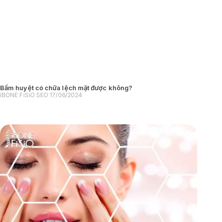
Bấm huyệt có chữa lệch mặt được không?
iBONE FiSiO SEO
17/06/2024