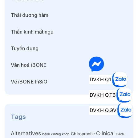
Thái dương hàm
Thần kinh mất ngủ
Tuyển dụng
Văn hoá iBONE
DVKH Q.1
Về iBONE FiSiO
DVKH Q.TB
DVKH Q.GV
Tags
Alternatives
Clinical
Chiropractic
bệnh xương khớp
Cách