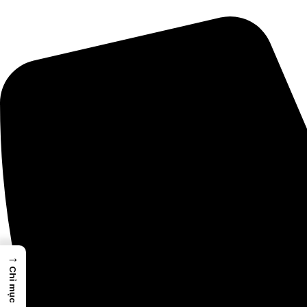
→
Chỉ mục