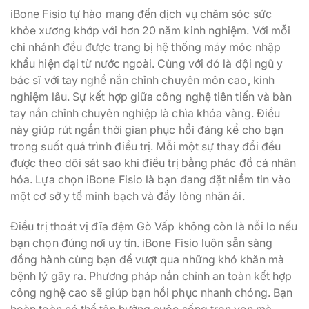
iBone Fisio tự hào mang đến dịch vụ chăm sóc sức
khỏe xương khớp với hơn 20 năm kinh nghiệm. Với mỗi
chi nhánh đều được trang bị hệ thống máy móc nhập
khẩu hiện đại từ nước ngoài. Cùng với đó là đội ngũ y
bác sĩ với tay nghề nắn chỉnh chuyên môn cao, kinh
nghiệm lâu. Sự kết hợp giữa công nghệ tiên tiến và bàn
tay nắn chỉnh chuyên nghiệp là chìa khóa vàng. Điều
này giúp rút ngắn thời gian phục hồi đáng kể cho bạn
trong suốt quá trình điều trị. Mỗi một sự thay đổi đều
được theo dõi sát sao khi điều trị bằng phác đồ cá nhân
hóa. Lựa chọn iBone Fisio là bạn đang đặt niềm tin vào
một cơ sở y tế minh bạch và đầy lòng nhân ái.
Điều trị thoát vị đĩa đệm Gò Vấp không còn là nỗi lo nếu
bạn chọn đúng nơi uy tín. iBone Fisio luôn sẵn sàng
đồng hành cùng bạn để vượt qua những khó khăn mà
bệnh lý gây ra. Phương pháp nắn chỉnh an toàn kết hợp
công nghệ cao sẽ giúp bạn hồi phục nhanh chóng. Bạn
hoàn toàn có thể tận hưởng cuộc sống trọn vẹn mà