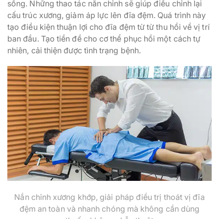
sống. Những thao tác nắn chỉnh sẽ giúp điều chỉnh lại
cấu trúc xương, giảm áp lực lên đĩa đệm. Quá trình này
tạo điều kiện thuận lợi cho đĩa đệm từ từ thu hồi về vị trí
ban đầu. Tạo tiền đề cho cơ thể phục hồi một cách tự
nhiên, cải thiện được tình trạng bệnh.
Nắn chỉnh xương khớp, giải pháp điều trị thoát vị đĩa
đệm an toàn và nhanh chóng mà không cần dùng