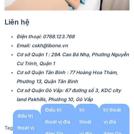
Liên hệ
Điện thoại: 0768.123.768
Email: cskh@ibone.vn
Cơ sở Quận 1 : 29A Cao Bá Nhạ, Phường Nguyễn
Cư Trinh, Quận 1
Cơ sở Quận Tân Bình : 77 Hoàng Hoa Thám,
Phường 13, Quận Tân Bình
Cơ sở Quận Gò Vấp: 67 đường số 3, KDC city
land Pakhills, Phường 10, Gò Vấp
Điều trị
trị
trị thoát
điều trị
thoát vị đĩa
thoát
vị đĩa
Tag
thoát vị
đệm Gò
vị đĩa
đệm Gò