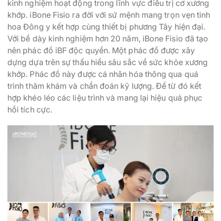
kinh nghiệm hoạt động trong lĩnh vực điều trị cơ xương
khớp. iBone Fisio ra đời với sứ mệnh mang trọn vẹn tinh
hoa Đông y kết hợp cùng thiết bị phương Tây hiện đại.
Với bề dày kinh nghiệm hơn 20 năm, iBone Fisio đã tạo
nên phác đồ iBF độc quyền. Một phác đồ được xây
dựng dựa trên sự thấu hiểu sâu sắc về sức khỏe xương
khớp. Phác đồ này được cá nhân hóa thông qua quá
trình thăm khám và chẩn đoán kỹ lượng. Để từ đó kết
hợp khéo léo các liệu trình và mang lại hiệu quả phục
hồi tích cực.