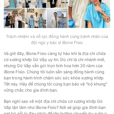
Trách nhiệm và nỗ lực đồng hành cùng bệnh nhân của
đội ngũ y bác sĩ iBone Fisio
Và giờ đây, iBone Fisio càng tự hào khi là địa chỉ chữa
cơ xương khớp Gò Vấp uy tín. Dù chỉ là chi nhánh mới,
nhưng Gò Vấp vẫn gói trọn tinh hoa hơn 20 năm của
iBone Fisio. Chúng tôi luôn sẵn sàng đồng hành cùng
bạn trong hành trình chăm sóc sức khỏe xương khớp
Tết này. Hãy để chúng tôi cùng bạn bảo vệ “bộ khung”
vững chắc cho gia đình bạn.
Bạn nghĩ sao về một địa chỉ chữa cơ xương khớp Gò
Vấp tận tâm như iBone Fisio? Nơi sẽ giúp gia đình bạn
gạt bỏ nỗi lo đau nhức để tận hưởng chuyến du xuân ý