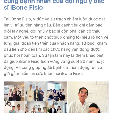
cùng bệnh nhân của đội ngũ y bác
sĩ iBone Fisio
Tại iBone Fisio, y đức và sự trách nhiệm luôn được đặt
lên vị trí ưu tiên hàng đầu. Bên cạnh tiêu chí đảm bảo
giỏi tay nghề, đội ngũ y bác sĩ còn phải cần có thấu
cảm. Một yếu tố then chốt giúp chúng tôi hiểu rõ hơn về
từng giai đoạn tiến triển của khách hàng. Từ buổi khám
đầu tiên cho đến khi các chức năng vận động được
phục hồi hoàn toàn. Sự tận tâm này là điểm khác biệt
đã giúp iBone Fisio luôn vững vàng suốt 20 năm hoạt
động. Và cũng giúp người bệnh có thêm động lực và
gửi gắm niềm tin sức khỏe nơi iBone Fisio.