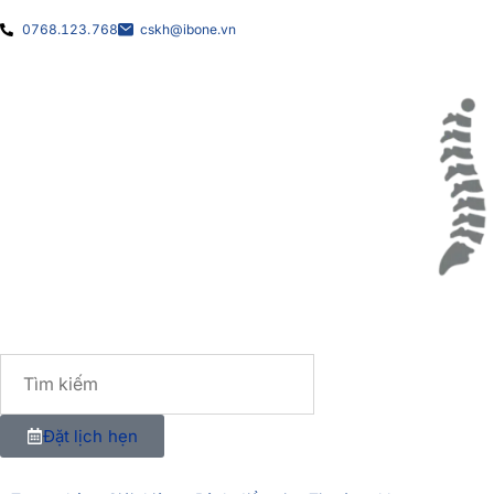
0768.123.768
cskh@ibone.vn
Đặt lịch hẹn