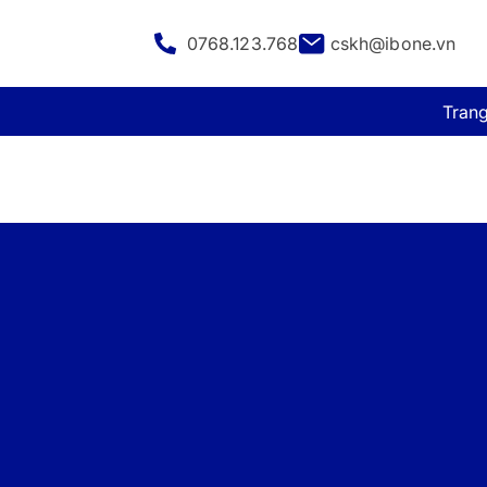
0768.123.768
cskh@ibone.vn
Tran