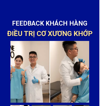
FEEDBACK KHÁCH HÀNG
ĐIỀU TRỊ CƠ XƯƠNG KHỚP