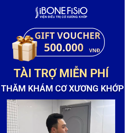
TÀI TRỢ MIỄN PHÍ
THĂM KHÁM CƠ XƯƠNG KHỚP