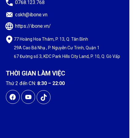
0768.123.768
cskh@ibone.vn
https://ibone.vn/
77 Hoàng Hoa Thám, P. 13, Q. Tân Bình
29A Cao Bá Nhạ , P. Nguyễn Cư Trinh, Quận 1
67 Đường số 3, KDC Park Hills City Land, P. 10, Q. Gò Vấp
THỜI GIAN LÀM VIỆC
Thứ 2 đến CN:
8:30 – 22:00