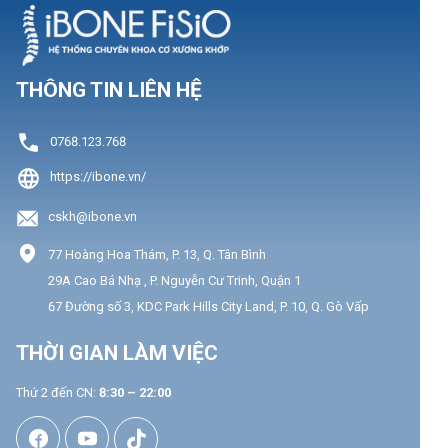
THÔNG TIN LIÊN HỆ
0768.123.768
https://ibone.vn/
cskh@ibone.vn
77 Hoàng Hoa Thám, P. 13, Q. Tân Bình
29A Cao Bá Nhạ , P. Nguyễn Cư Trinh, Quận 1
67 Đường số 3, KDC Park Hills City Land, P. 10, Q. Gò Vấp
THỜI GIAN LÀM VIỆC
Thứ 2 đến CN:
8:30 – 22:00