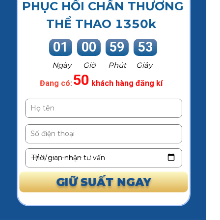
PHỤC HỒI CHẤN THƯƠNG
THỂ THAO 1350k
01
00
59
53
Ngày
Giờ
Phút
Giây
50
Đang có:
khách hàng đăng kí
Thời gian nhận tư vấn
GIỮ SUẤT NGAY