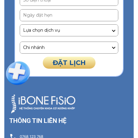
Ngày đặt hẹn
ĐẶT LỊCH
THÔNG TIN LIÊN HỆ
0768.123.768