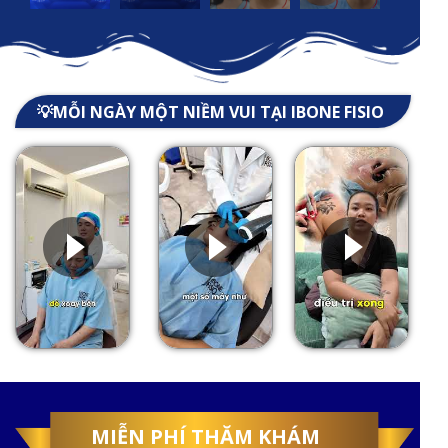
💡MỖI NGÀY MỘT NIỀM VUI TẠI IBONE FISIO
MIỄN PHÍ THĂM KHÁM