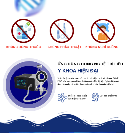
KHÔNG DÙNG THUỐC
KHÔNG PHẪU THUẬT
KHÔNG NGHỈ DƯỠNG
ỨNG DỤNG CÔNG NGHỆ TRỊ LIỆU
Y KHOA HIỆN ĐẠI
Với sứ mệnh chăm sóc sức khoẻ toàn diện cho khách hàng, iBONE
FiSiO luôn áp dụng những phương pháp điều trị hiện đại và hiệu quả
nhất. Mang lại cảm giác thoải mái và thư giãn trong lúc điều trị.
Thiết bị nhập khẩu
Đạt tiêu chuẩn y tế
trực tiếp từ Hoa Kỳ