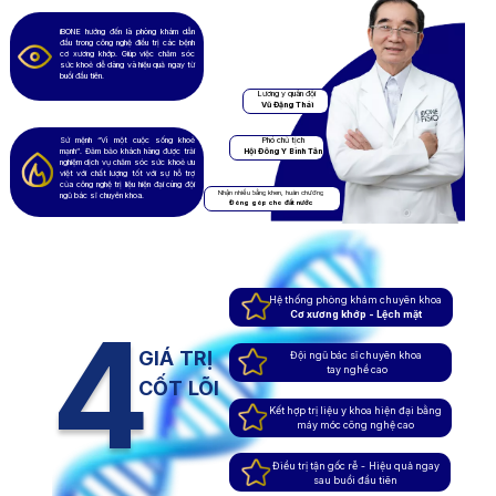
iBONE hướng đến là phòng khám dẫn
đầu trong công nghệ điều trị các bệnh
cơ xương khớp. Giúp việc chăm sóc
sức khoẻ dễ dàng và hiệu quả ngay từ
buổi đầu tiên.
Lương y quân đội
Vũ Đặng Thái
Sứ mệnh “Vì một cuộc sống khoẻ
Phó chủ tịch
mạnh”. Đảm bảo khách hàng được trải
Hội Đông Y Bình Tân
nghiệm dịch vụ chăm sóc sức khoẻ ưu
việt với chất lượng tốt với sự hỗ trợ
của công nghệ trị liệu hiện đại cùng đội
Nhận nhiều bằng khen, huân chương
ngũ bác sĩ chuyên khoa.
Đóng góp cho đất nước
Hệ thống phòng khám chuyên khoa
4
Cơ xương khớp - Lệch mặt
GIÁ TRỊ
Đội ngũ bác sĩ chuyên khoa
tay nghề cao
CỐT LÕI
Kết hợp trị liệu y khoa hiện đại bằng
máy móc công nghệ cao
Điều trị tận gốc rễ - Hiệu quả ngay
sau buổi đầu tiên